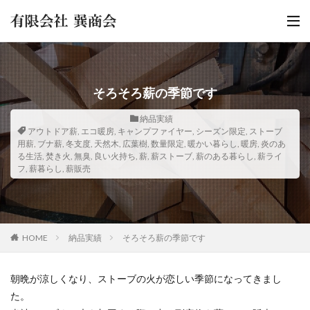
そろそろ薪の季節です
納品実績
アウトドア薪
,
エコ暖房
,
キャンプファイヤー
,
シーズン限定
,
ストーブ
用薪
,
ブナ薪
,
冬支度
,
天然木
,
広葉樹
,
数量限定
,
暖かい暮らし
,
暖房
,
炎のあ
る生活
,
焚き火
,
無臭
,
良い火持ち
,
薪
,
薪ストーブ
,
薪のある暮らし
,
薪ライ
フ
,
薪暮らし
,
薪販売
HOME
納品実績
そろそろ薪の季節です
朝晩が涼しくなり、ストーブの火が恋しい季節になってきまし
た。