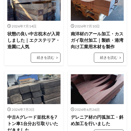
2026年7月14日
2026年7月10日
状態の良い中古枕木が入荷
南洋材のアール加工・カス
しました｜エクステリア・
ガイ取付加工｜製鉄・港湾
造園に人気
向け工業用木材を製作
続きを読む
続きを読む
2026年7月3日
2026年6月26日
中古Aグレード並枕木を7
デレニア材の円弧加工・斜
トン車1台分お引取りいた
め加工を行いました
だきました