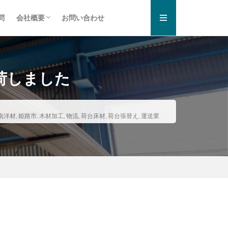
問
会社概要
お問い合わせ
お知らせ一覧
プライバシーポリシー
荷しました
南洋材
,
姫路市
,
木材加工
,
物流
,
荷台床材
,
荷台張替え
,
運送業