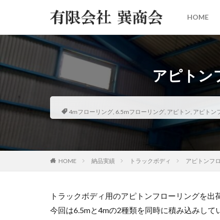
HOME
アピトン
4mフローリング
,
6.5mフローリング
,
アピトン
,
アピトン
HOME
納品実績
トラックボディ
アピトンフロ
トラックボディ用のアピトンフローリングを出
今回は6.5mと4mの2種類を同時に積み込みして