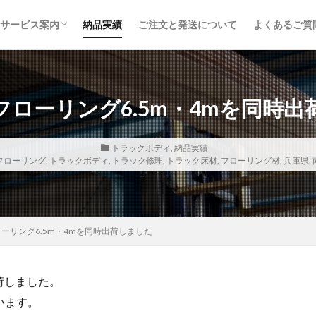
サービス案内
納品実績
ご注文と発送について
よくあるご質
取り扱い品目
鉄道枕木
トラックボディ材
建築・土木資材
内装建材
木材加工・オーダー製作
取り扱いメーカー
フローリング6.5m・4mを同時出
トラックボディ
,
納品実績
フローリング
,
トラックボディ
,
トラック修理
,
トラック床材
,
フローリング材
,
兵庫県
,
ーリング6.5m・4mを同時出荷しました
荷しました。
います。