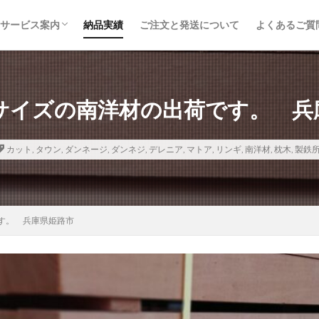
サービス案内
納品実績
ご注文と発送について
よくあるご質
取り扱い品目
鉄道枕木
トラックボディ材
建築・土木資材
内装建材
木材加工・オーダー製作
取り扱いメーカー
サイズの南洋材の出荷です。 兵
カット
,
タウン
,
ダンネージ
,
ダンネジ
,
デレニア
,
マトア
,
リンギ
,
南洋材
,
枕木
,
製鉄
す。 兵庫県姫路市