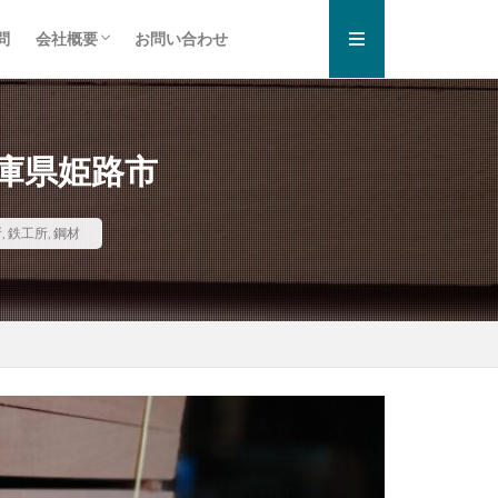
問
会社概要
お問い合わせ
お知らせ一覧
プライバシーポリシー
庫県姫路市
所
,
鉄工所
,
鋼材