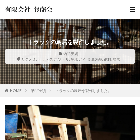
トラックの鳥居を製作しました。
納品実績
カクノミ
,
トラック
,
ホゾトリ
,
平ボディ
,
金属製品
,
鋼材
,
鳥居
HOME
納品実績
トラックの鳥居を製作しました。