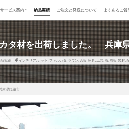
サービス案内
納品実績
ご注文と発送について
よくあるご質
取り扱い品目
鉄道枕木
トラックボディ材
建築・土木資材
内装建材
木材加工・オーダー製作
取り扱いメーカー
カタ材を出荷しました。 兵庫
納品実績
インテリア
,
カット
,
ファルカタ
,
ラワン
,
合板
,
家具
,
工芸
,
漆
,
看板
,
製材
,
兵庫県姫路市