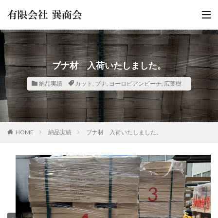
ブナ材 入荷いたしました。
納品実績
カット
,
ブナ
,
ヨーロピアンビーチ
,
広葉樹
HOME
納品実績
ブナ材 入荷いたしました。