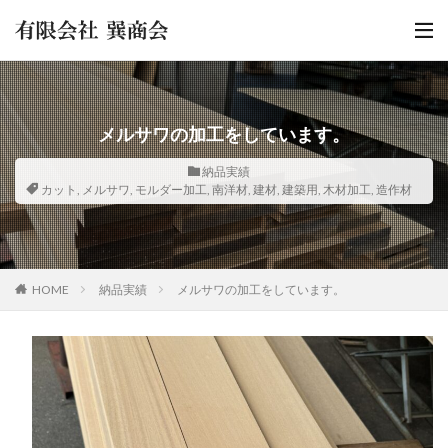
メルサワの加工をしています。
納品実績
カット
,
メルサワ
,
モルダー加工
,
南洋材
,
建材
,
建築用
,
木材加工
,
造作材
HOME
納品実績
メルサワの加工をしています。