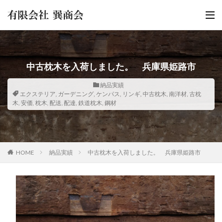
中古枕木を入荷しました。 兵庫県姫路市
納品実績
エクステリア
,
ガーデニング
,
ケンパス
,
リンギ
,
中古枕木
,
南洋材
,
古枕
木
,
安価
,
枕木
,
配送
,
配達
,
鉄道枕木
,
鋼材
HOME
納品実績
中古枕木を入荷しました。 兵庫県姫路市