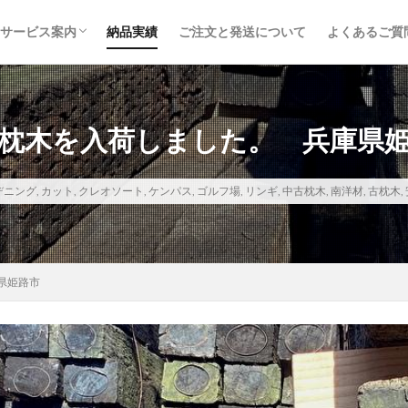
サービス案内
納品実績
ご注文と発送について
よくあるご質
取り扱い品目
鉄道枕木
トラックボディ材
建築・土木資材
内装建材
木材加工・オーダー製作
取り扱いメーカー
枕木を入荷しました。 兵庫県
デニング
,
カット
,
クレオソート
,
ケンパス
,
ゴルフ場
,
リンギ
,
中古枕木
,
南洋材
,
古枕木
,
県姫路市