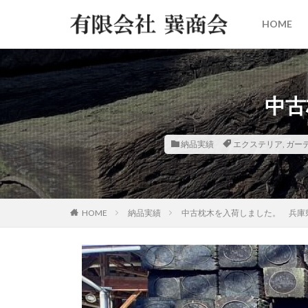
HOME
中古
納品実績
エクステリア
,
ガー
HOME
納品実績
中古枕木を入荷しました。 兵庫