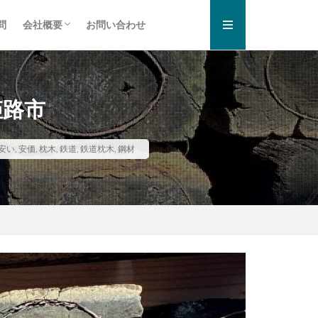
問
会社概要
お問い合わせ
お知らせ一覧
プライバシーポリシー
姫路市
安い
,
安価
,
枕木
,
鉄道
,
鉄道枕木
,
鋼材