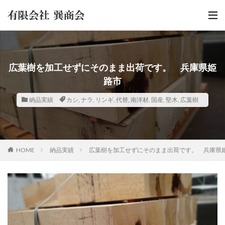
広葉樹を加工せずにそのまま出荷です。 兵庫県姫
路市
納品実績
カシ
,
ナラ
,
リンギ
,
代替
,
南洋材
,
国産
,
堅木
,
広葉樹
HOME
納品実績
広葉樹を加工せずにそのまま出荷です。 兵庫県