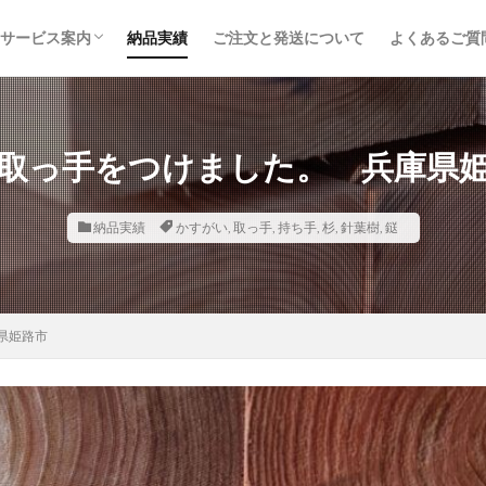
サービス案内
納品実績
ご注文と発送について
よくあるご質
取り扱い品目
鉄道枕木
トラックボディ材
建築・土木資材
内装建材
木材加工・オーダー製作
取り扱いメーカー
取っ手をつけました。 兵庫県
納品実績
かすがい
,
取っ手
,
持ち手
,
杉
,
針葉樹
,
鎹
県姫路市