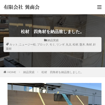
松材 四角材を納品致しました。
納品実績
カット
,
ニュージー松
,
ブロック
,
モミ
,
リンギ
,
丸太
,
松材
,
盤木
,
角材
,
針
葉樹
HOME
納品実績
松材 四角材を納品致しました。