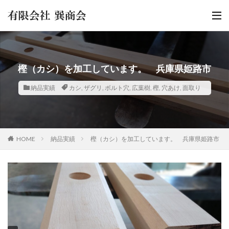
樫（カシ）を加工しています。 兵庫県姫路市
納品実績
カシ
,
ザグリ
,
ボルト穴
,
広葉樹
,
樫
,
穴あけ
,
面取り
HOME
納品実績
樫（カシ）を加工しています。 兵庫県姫路市