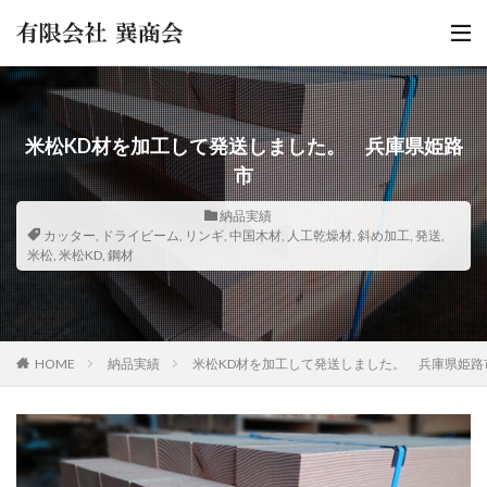
米松KD材を加工して発送しました。 兵庫県姫路
市
納品実績
カッター
,
ドライビーム
,
リンギ
,
中国木材
,
人工乾燥材
,
斜め加工
,
発送
,
米松
,
米松KD
,
鋼材
HOME
納品実績
米松KD材を加工して発送しました。 兵庫県姫路