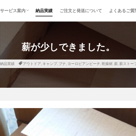
サービス案内
納品実績
ご注文と発送について
よくあるご質
取り扱い品目
鉄道枕木
トラックボディ材
建築・土木資材
内装建材
木材加工・オーダー製作
取り扱いメーカー
薪が少しできました。
納品実績
アウトドア
,
キャンプ
,
ブナ
,
ヨーロピアンビーチ
,
乾燥材
,
薪
,
薪ストー