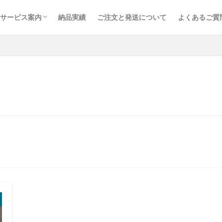
サービス案内
納品実績
ご注文と発送について
よくあるご質
取り扱い品目
鉄道枕木
トラックボディ材
建築・土木資材
内装建材
木材加工・オーダー製作
取り扱いメーカー