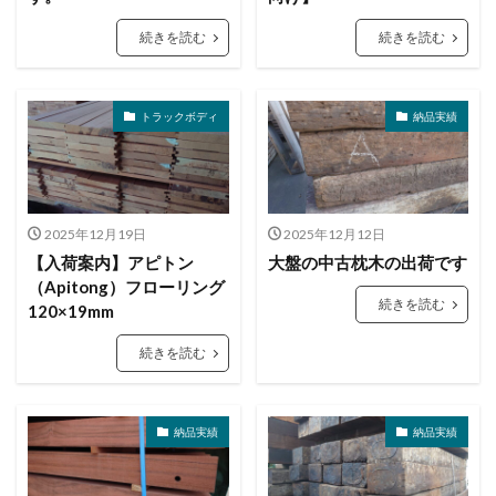
続きを読む
続きを読む
トラックボディ
納品実績
2025年12月19日
2025年12月12日
【入荷案内】アピトン
大盤の中古枕木の出荷です
（Apitong）フローリング
続きを読む
120×19mm
続きを読む
納品実績
納品実績