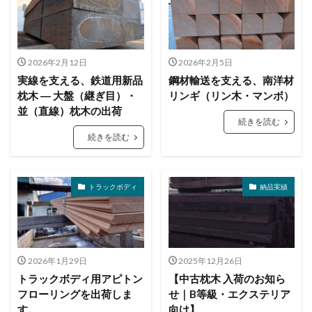
2026年2月12日
2026年2月5日
実線を支える、鉄道用新品
鋼材輸送を支える、南洋材
枕木 ― 大盤（継ぎ目）・
リンギ（リン木・マンボ）
並（直線）枕木の出荷
続きを読む
続きを読む
トラックボディ
納品実績
2026年1月29日
2025年12月26日
トラックボディ用アピトン
【中古枕木 入荷のお知ら
フローリングを出荷しま
せ｜B等級・エクステリア
す。
向け】