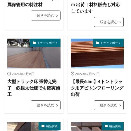
属保管用の特注材
ｍ 出荷｜材料販売も対応
しています
続きを読む
続きを読む
トラックボディ
トラックボディ
2026年3月8日
2026年2月26日
大型トラック床 張替え完
【最長6.5m】4トントラッ
了｜鉄根太仕様でも確実施
ク用アピトンフローリング
工
出荷
続きを読む
続きを読む
納品実績
納品実績