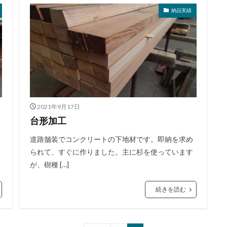
納品実績
2021年9月17日
台形加工
道路舗装でコンクリートの下地材です。即納を求め
られて、すぐに作りました。主に杉を使っています
が、樹種 […]
続きを読む