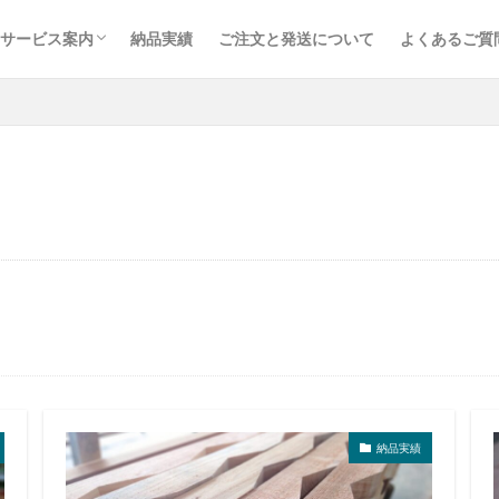
サービス案内
納品実績
ご注文と発送について
よくあるご質
取り扱い品目
鉄道枕木
トラックボディ材
建築・土木資材
内装建材
木材加工・オーダー製作
取り扱いメーカー
納品実績