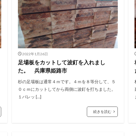
2022年1月26日
足場板をカットして波釘を入れまし
た。 兵庫県姫路市
杉の足場板は通常４ｍです。４ｍを８等分して、５
０ｃｍにカットしてから両側に波釘を打ちました。
１パレッ […]
続きを読む