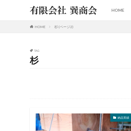
HOME
HOME
杉 (ページ2)
TAG
杉
納品実績