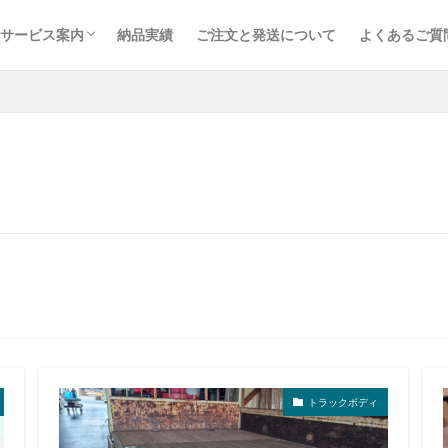
サービス案内
納品実績
ご注文と発送について
よくあるご質
取り扱い品目
鉄道枕木
トラックボディ材
建築・土木資材
内装建材
木材加工・オーダー製作
取り扱いメーカー
トラックボディ