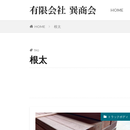
HOME
HOME
根太
TAG
根太
トラックボディ