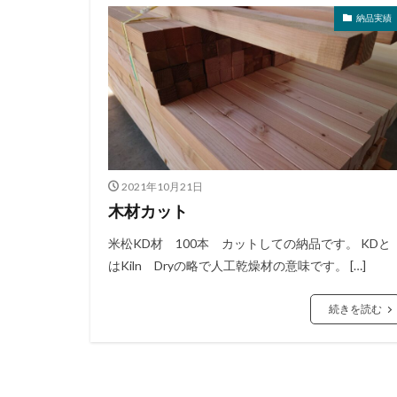
納品実績
2021年10月21日
木材カット
米松KD材 100本 カットしての納品です。 KDと
はKiln Dryの略で人工乾燥材の意味です。 […]
続きを読む