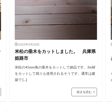
2022年9月20日
で
米松の垂木をカットしました。 兵庫県
姫路市
米松の45mm角の垂木をカットして納品です。3m材
枚
をカットして残りも使用されるそうです。通常は建
築で […]
続きを読む