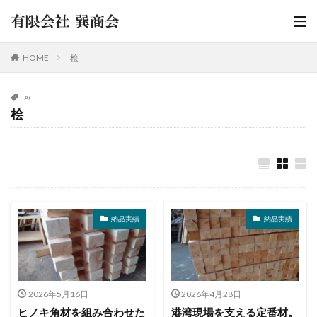
HOME
桧
TAG
桧
納品実績
納品実績
2026年5月16日
2026年4月28日
ヒノキ角材を組み合わせた
港湾現場を支える定番材。