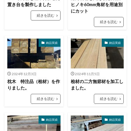
置き台を製作しました
ヒノキ60mm角材を用途別
にカット
続きを読む
続きを読む
納品実績
納品実績
2024年12月3日
2024年11月5日
枕木 特注品（桧材）を作
桧材の二方無節材を加工し
りました。
ました。
続きを読む
続きを読む
納品実績
納品実績