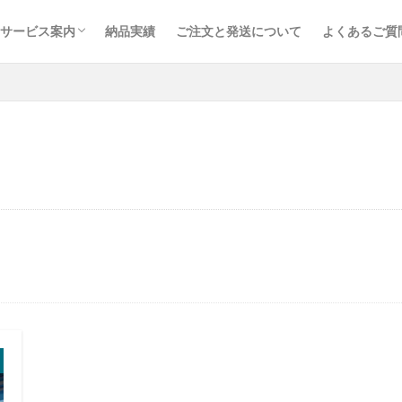
サービス案内
納品実績
ご注文と発送について
よくあるご質
取り扱い品目
鉄道枕木
トラックボディ材
建築・土木資材
内装建材
木材加工・オーダー製作
取り扱いメーカー