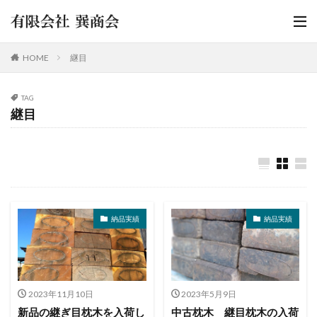
HOME
継目
TAG
継目
納品実績
納品実績
2023年11月10日
2023年5月9日
新品の継ぎ目枕木を入荷し
中古枕木 継目枕木の入荷