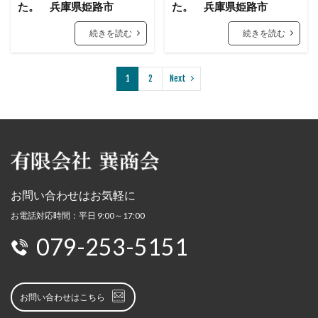
た。 兵庫県姫路市
た。 兵庫県姫路市
続きを読む
続きを読む
1
2
Next
お問い合わせはお気軽に
お電話対応時間：平日 9:00～17:00
079-253-5151
お問い合わせはこちら