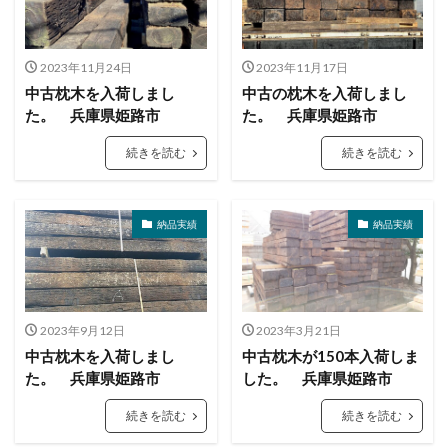
2023年11月24日
2023年11月17日
中古枕木を入荷しまし
中古の枕木を入荷しまし
た。 兵庫県姫路市
た。 兵庫県姫路市
続きを読む
続きを読む
納品実績
納品実績
2023年9月12日
2023年3月21日
中古枕木を入荷しまし
中古枕木が150本入荷しま
た。 兵庫県姫路市
した。 兵庫県姫路市
続きを読む
続きを読む