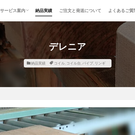
サービス案内
納品実績
ご注文と発送について
よくあるご質
取り扱い品目
鉄道枕木
トラックボディ材
建築・土木資材
内装建材
木材加工・オーダー製作
取り扱いメーカー
デレニア
納品実績
コイル
,
コイル台
,
パイプ
,
リンギ