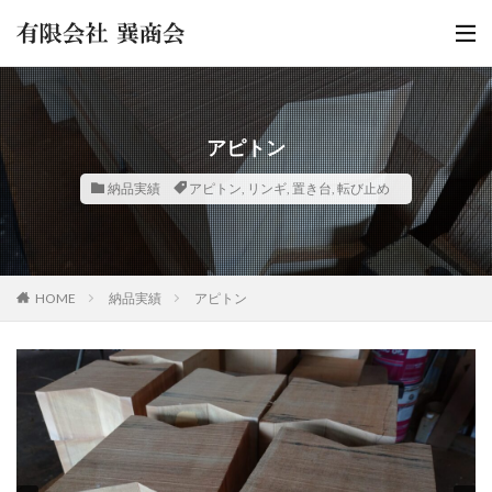
アピトン
納品実績
アピトン
,
リンギ
,
置き台
,
転び止め
HOME
納品実績
アピトン